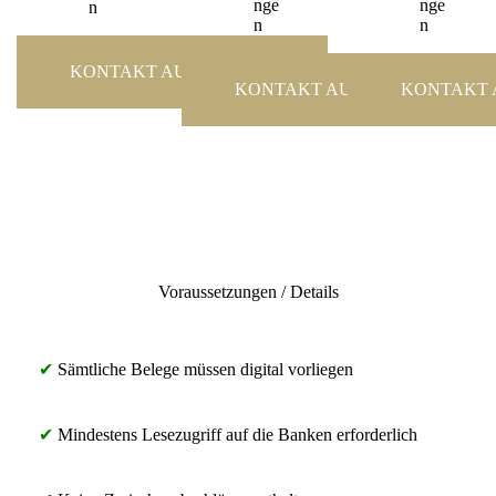
nge
nge
n
n
n
KONTAKT AUFNEHMEN
KONTAKT AUFNEHMEN
KONTAKT
Voraussetzungen / Details
✔
Sämtliche Belege müssen digital vorliegen
✔
Mindestens Lesezugriff auf die Banken erforderlich