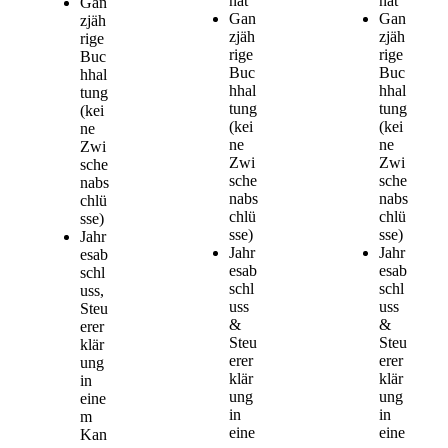
nat
nat
Gan
Gan
Gan
zjäh
zjäh
zjäh
rige
rige
rige
Buc
Buc
Buc
hhal
hhal
hhal
tung
tung
tung
(kei
(kei
(kei
ne
ne
ne
Zwi
Zwi
Zwi
sche
sche
sche
nabs
nabs
nabs
chlü
chlü
chlü
sse)
sse)
sse)
Jahr
Jahr
Jahr
esab
esab
esab
schl
schl
schl
uss,
uss
uss
Steu
&
&
erer
Steu
Steu
klär
erer
erer
ung
klär
klär
in
ung
ung
eine
in
in
m
eine
eine
Kan