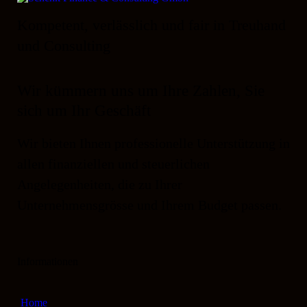
Kompetent, verlässlich und fair in Treuhand
und Consulting
Wir kümmern uns um Ihre Zahlen, Sie
sich um Ihr Geschäft
Wir bieten Ihnen professionelle Unterstützung in
allen finanziellen und steuerlichen
Angelegenheiten, die zu Ihrer
Unternehmensgrösse und Ihrem Budget passen.
Informationen
Home