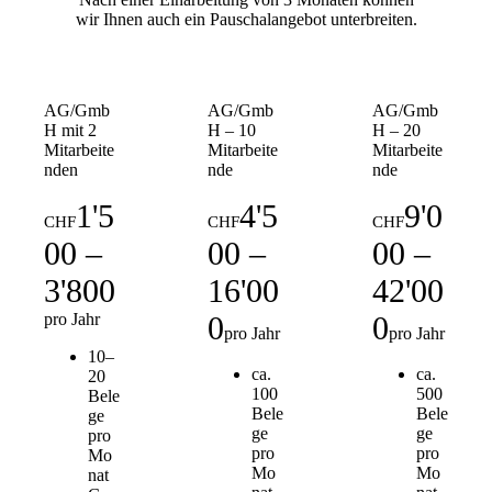
wir Ihnen auch ein Pauschalangebot unterbreiten.
AG/Gmb
AG/Gmb
AG/Gmb
H mit 2
H – 10
H – 20
Mitarbeite
Mitarbeite
Mitarbeite
nden
nde
nde
1'5
4'5
9'0
CHF
CHF
CHF
00 –
00 –
00 –
3'800
16'00
42'00
pro Jahr
0
0
pro Jahr
pro Jahr
10–
ca.
ca.
20
100
500
Bele
Bele
Bele
ge
ge
ge
pro
pro
pro
Mo
Mo
Mo
nat